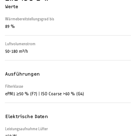
Werte
Wärmepumpe
Wärmebereitstellungsgrad bis
Puffer- und Trinkwarmwasserspeicher
89 %
Regelung / Energiemanagement
Luftvolumenstrom
Elektroheizung
50-180 m³/h
Nachtspeicherheizung
Ausführungen
Filterklasse
ePM1 ≥50 % (F7) | ISO Coarse >60 % (G4)
WARMWASSER
Durchlauferhitzer
Elektrische Daten
Warmwasserspeicher
Leistungsaufnahme Lüfter