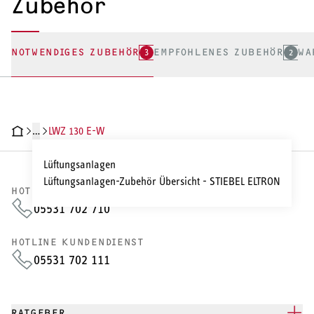
Zubehör
NOTWENDIGES ZUBEHÖR
3
EMPFOHLENES ZUBEHÖR
2
WA
…
LWZ 130 E-W
HNISCHE DATEN
DOKUMENTE
ZUBEHÖR
Lüftungsanlagen
Lüftungsanlagen-Zubehör Übersicht - STIEBEL ELTRON
HOTLINE VERTRIEB
05531 702 710
HOTLINE KUNDENDIENST
05531 702 111
RATGEBER