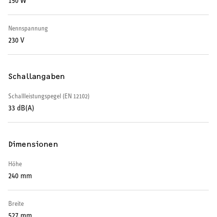
150 W
Warmwasser-Wärmepumpe
Nennspannung
Wohnungsstationen
230 V
Kochendwassergeräte
Händetrockner
Schallangaben
Schallleistungspegel (EN 12102)
33 dB(A)
LÜFTEN
Dimensionen
Lüftungsanlagen
Höhe
240 mm
Breite
SERVICE
527 mm