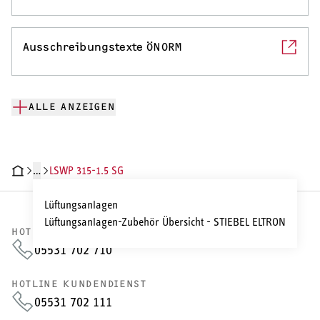
Ausschreibungstexte ÖNORM
ALLE ANZEIGEN
…
LSWP 315-1.5 SG
CHNISCHE DATEN
DOKUMENTE
Lüftungsanlagen
Lüftungsanlagen-Zubehör Übersicht - STIEBEL ELTRON
HOTLINE VERTRIEB
05531 702 710
HOTLINE KUNDENDIENST
05531 702 111