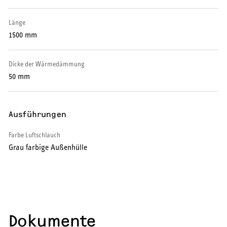
Warmwasser-Wärmepumpe
Länge
Wohnungsstationen
1500 mm
Kochendwassergeräte
Dicke der Wärmedämmung
50 mm
Händetrockner
Ausführungen
Farbe Luftschlauch
LÜFTEN
Grau farbige Außenhülle
Lüftungsanlagen
Dokumente
SERVICE