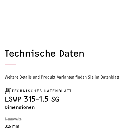
Wärmepumpe
Puffer- und Trinkwarmwasserspeicher
Regelung / Energiemanagement
Elektroheizung
Technische Daten
Nachtspeicherheizung
Weitere Details und Produkt-Varianten finden Sie im Datenblatt
TECHNISCHES DATENBLATT
WARMWASSER
LSWP 315-1.5 SG
Dimensionen
Durchlauferhitzer
Nennweite
Warmwasserspeicher
315 mm