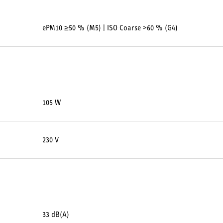
ePM10 ≥50 % (M5) | ISO Coarse >60 % (G4)
105 W
230 V
33 dB(A)