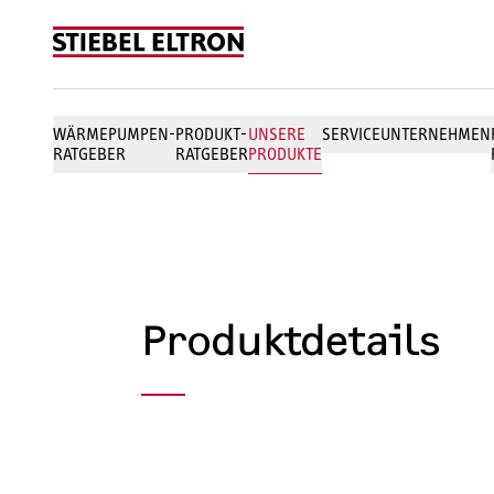
Skip to content
WÄRMEPUMPEN-
PRODUKT-
UNSERE
SERVICE
UNTERNEHMEN
RATGEBER
RATGEBER
PRODUKTE
Produktdetails