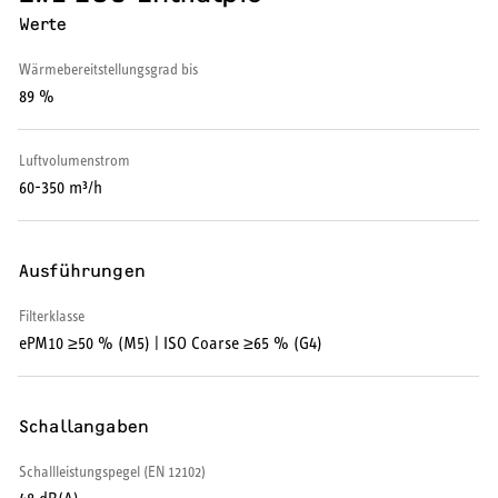
Werte
HEIZEN UND KÜHLEN
Wärmebereitstellungsgrad bis
89 %
Wärmepumpe
Puffer- und Trinkwarmwasserspeicher
Luftvolumenstrom
60-350 m³/h
Regelung / Energiemanagement
Elektroheizung
Ausführungen
Nachtspeicherheizung
Filterklasse
ePM10 ≥50 % (M5) | ISO Coarse ≥65 % (G4)
Schallangaben
WARMWASSER
Schallleistungspegel (EN 12102)
Durchlauferhitzer