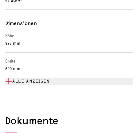
48 dB(A)
Warmwasserspeicher
Dimensionen
Warmwasser-Wärmepumpe
Höhe
Wohnungsstationen
997 mm
Kochendwassergeräte
Breite
Händetrockner
690 mm
ALLE ANZEIGEN
LÜFTEN
Lüftungsanlagen
Dokumente