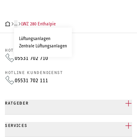
…
LWZ 280 Enthalpie
HNISCHE DATEN
DOKUMENTE
ZUBEHÖR
SERVICELEISTUNGEN
Lüftungsanlagen
Zentrale Lüftungsanlagen
HOTLINE VERTRIEB
05531 702 710
HOTLINE KUNDENDIENST
05531 702 111
RATGEBER
SERVICES