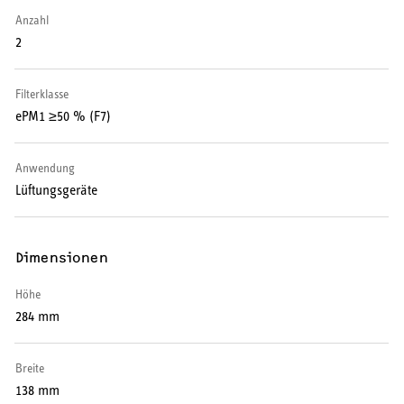
Warmwasser-Wärmepumpe
Anzahl
2
Wohnungsstationen
Filterklasse
Kochendwassergeräte
ePM1 ≥50 % (F7)
Händetrockner
Anwendung
Lüftungsgeräte
LÜFTEN
Dimensionen
Lüftungsanlagen
Höhe
284 mm
Breite
138 mm
SERVICE