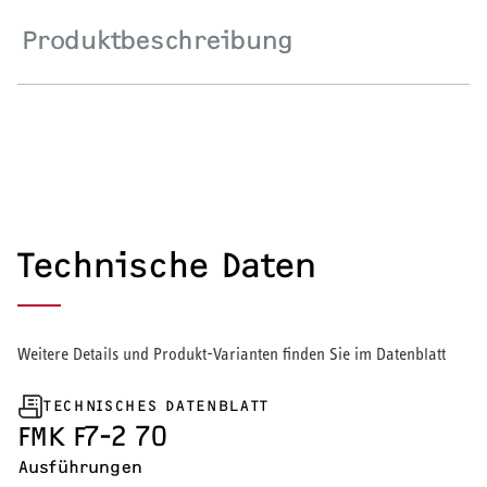
Wärmepumpe
Produktbeschreibung
Puffer- und Trinkwarmwasserspeicher
Regelung / Energiemanagement
Elektroheizung
Nachtspeicherheizung
Technische Daten
Weitere Details und Produkt-Varianten finden Sie im Datenblatt
WARMWASSER
TECHNISCHES DATENBLATT
Durchlauferhitzer
FMK F7-2 70
Warmwasserspeicher
Ausführungen