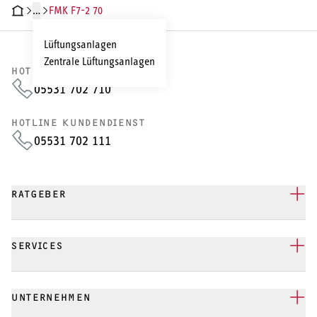
…
FMK F7-2 70
HNISCHE DATEN
DOKUMENTE
Lüftungsanlagen
Zentrale Lüftungsanlagen
HOTLINE VERTRIEB
05531 702 710
HOTLINE KUNDENDIENST
05531 702 111
RATGEBER
SERVICES
UNTERNEHMEN