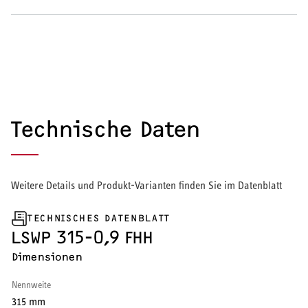
Wärmepumpe
Puffer- und Trinkwarmwasserspeicher
Regelung / Energiemanagement
Elektroheizung
Technische Daten
Nachtspeicherheizung
Weitere Details und Produkt-Varianten finden Sie im Datenblatt
TECHNISCHES DATENBLATT
WARMWASSER
LSWP 315-0,9 FHH
Dimensionen
Durchlauferhitzer
Nennweite
Warmwasserspeicher
315 mm