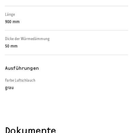
Warmwasser-Wärmepumpe
Länge
Wohnungsstationen
900 mm
Kochendwassergeräte
Dicke der Wärmedämmung
50 mm
Händetrockner
Ausführungen
Farbe Luftschlauch
LÜFTEN
grau
Lüftungsanlagen
Dokumente
SERVICE