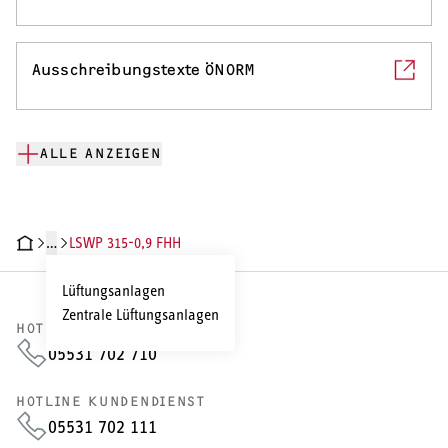
Ausschreibungstexte ÖNORM
ALLE ANZEIGEN
…
LSWP 315-0,9 FHH
CHNISCHE DATEN
DOKUMENTE
Lüftungsanlagen
Zentrale Lüftungsanlagen
HOTLINE VERTRIEB
05531 702 710
HOTLINE KUNDENDIENST
05531 702 111