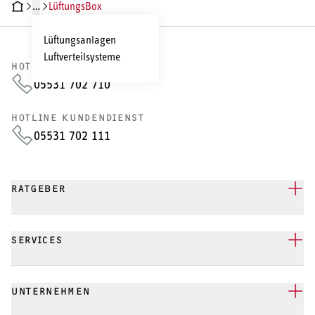
…
LüftungsBox
CHNISCHE DATEN
DOKUMENTE
Lüftungsanlagen
Luftverteilsysteme
HOTLINE VERTRIEB
05531 702 710
HOTLINE KUNDENDIENST
05531 702 111
RATGEBER
SERVICES
UNTERNEHMEN