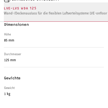
Warmwasser-Wärmepumpe
LVE-LVS WDA 125
Wand-/Deckenauslass für die flexiblen Luftverteilsysteme LVE-onfloor
Wohnungsstationen
Dimensionen
Kochendwassergeräte
Höhe
Händetrockner
85 mm
Durchmesser
125 mm
LÜFTEN
Lüftungsanlagen
Gewichte
Gewicht
1 kg
SERVICE