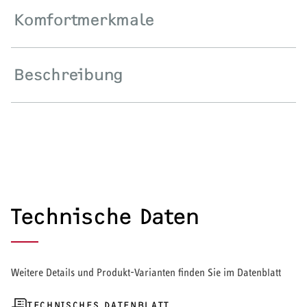
Komfortmerkmale
Wärmepumpe
Puffer- und Trinkwarmwasserspeicher
Beschreibung
Regelung / Energiemanagement
Elektroheizung
Nachtspeicherheizung
Technische Daten
WARMWASSER
Durchlauferhitzer
Weitere Details und Produkt-Varianten finden Sie im Datenblatt
Warmwasserspeicher
TECHNISCHES DATENBLATT