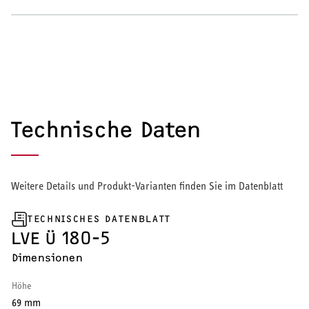
Wärmepumpe
Puffer- und Trinkwarmwasserspeicher
Regelung / Energiemanagement
Elektroheizung
Technische Daten
Nachtspeicherheizung
Weitere Details und Produkt-Varianten finden Sie im Datenblatt
TECHNISCHES DATENBLATT
WARMWASSER
LVE Ü 180-5
Dimensionen
Durchlauferhitzer
Höhe
Warmwasserspeicher
69 mm