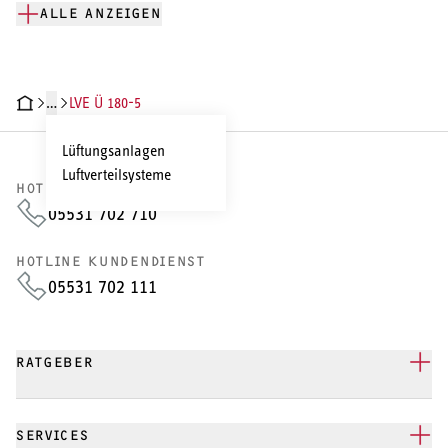
ALLE ANZEIGEN
…
LVE Ü 180-5
CHNISCHE DATEN
DOKUMENTE
Lüftungsanlagen
Luftverteilsysteme
HOTLINE VERTRIEB
05531 702 710
HOTLINE KUNDENDIENST
05531 702 111
RATGEBER
SERVICES