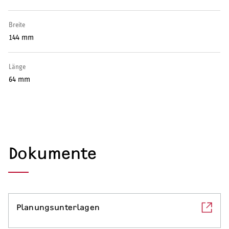
Warmwasser-Wärmepumpe
Breite
Wohnungsstationen
144 mm
Kochendwassergeräte
Länge
64 mm
Händetrockner
LÜFTEN
Dokumente
Lüftungsanlagen
Planungsunterlagen
SERVICE