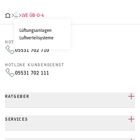
…
LVE ÜB-O-4
CHNISCHE DATEN
DOKUMENTE
Lüftungsanlagen
Luftverteilsysteme
HOTLINE VERTRIEB
05531 702 710
HOTLINE KUNDENDIENST
05531 702 111
RATGEBER
SERVICES