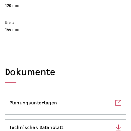
Warmwasser-Wärmepumpe
120 mm
Wohnungsstationen
Breite
144 mm
Kochendwassergeräte
Händetrockner
Dokumente
LÜFTEN
Lüftungsanlagen
Planungsunterlagen
SERVICE
Technisches Datenblatt