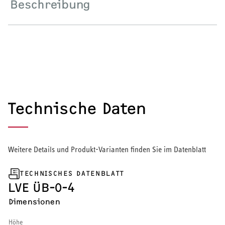
Beschreibung
Wärmepumpe
Puffer- und Trinkwarmwasserspeicher
Regelung / Energiemanagement
Elektroheizung
Technische Daten
Nachtspeicherheizung
Weitere Details und Produkt-Varianten finden Sie im Datenblatt
WARMWASSER
TECHNISCHES DATENBLATT
LVE ÜB-O-4
Durchlauferhitzer
Dimensionen
Warmwasserspeicher
Höhe