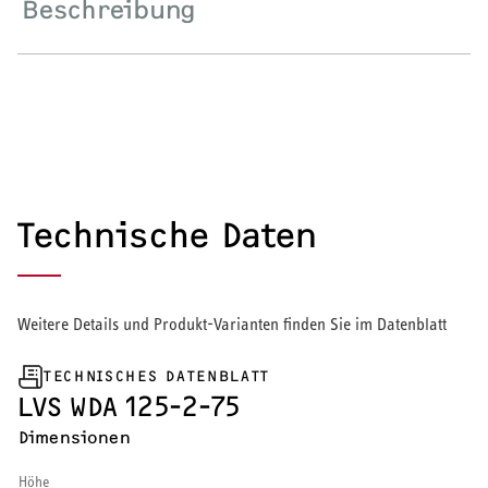
Beschreibung
Wärmepumpe
Puffer- und Trinkwarmwasserspeicher
Regelung / Energiemanagement
Elektroheizung
Technische Daten
Nachtspeicherheizung
Weitere Details und Produkt-Varianten finden Sie im Datenblatt
WARMWASSER
TECHNISCHES DATENBLATT
LVS WDA 125-2-75
Durchlauferhitzer
Dimensionen
Warmwasserspeicher
Höhe