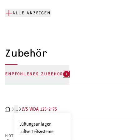
ALLE ANZEIGEN
Zubehör
EMPFOHLENES ZUBEHÖR
1
…
LVS WDA 125-2-75
CHNISCHE DATEN
DOKUMENTE
ZUBEHÖR
Lüftungsanlagen
Luftverteilsysteme
HOTLINE VERTRIEB