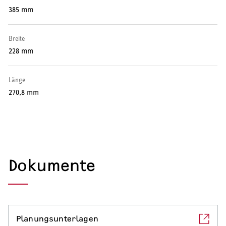
Warmwasser-Wärmepumpe
385 mm
Wohnungsstationen
Breite
228 mm
Kochendwassergeräte
Händetrockner
Länge
270,8 mm
LÜFTEN
Lüftungsanlagen
Dokumente
Planungsunterlagen
SERVICE