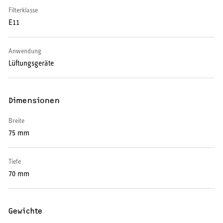
Warmwasser-Wärmepumpe
Filterklasse
E11
Wohnungsstationen
Anwendung
Kochendwassergeräte
Lüftungsgeräte
Händetrockner
Dimensionen
Breite
75 mm
LÜFTEN
Lüftungsanlagen
Tiefe
70 mm
Gewichte
SERVICE