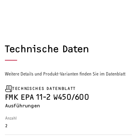
Wärmepumpe
Puffer- und Trinkwarmwasserspeicher
Regelung / Energiemanagement
Technische Daten
Elektroheizung
Nachtspeicherheizung
Weitere Details und Produkt-Varianten finden Sie im Datenblatt
TECHNISCHES DATENBLATT
FMK EPA 11-2 W450/600
WARMWASSER
Ausführungen
Durchlauferhitzer
Anzahl
2
Warmwasserspeicher