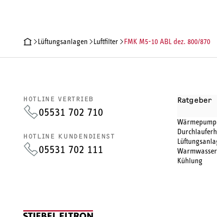
Lüftungsanlagen
Luftfilter
FMK M5-10 ABL dez. 800/870
PRODUKTDETAILS
TECHNISCHE DATEN
DOKUMENTE
HOTLINE VERTRIEB
Ratgeber
05531 702 710
Wärmepump
Durchlauferh
HOTLINE KUNDENDIENST
Lüftungsanla
05531 702 111
Warmwasser
Kühlung