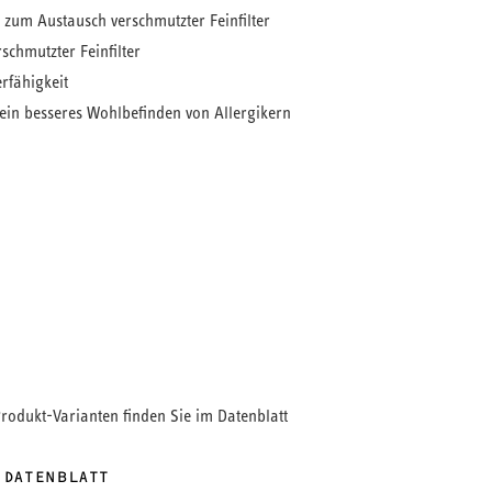
te zum Austausch verschmutzter Feinfilter
chmutzter Feinfilter
rfähigkeit
r ein besseres Wohlbefinden von Allergikern
r Lüftungsanlagen
enthält 10 hochwertige Filter, die
 Luftreinigung sorgen.
se M5
(ePM10 ≥50 %) bieten die Filter
tz vor Feinstaub
und tragen so zu einem sauberen
hohe
mklima bei. Die
gkeit
gewährleistet eine lange Nutzungsdauer und
 Ihrer Lüftungsanlage. Dank der robusten
nd passgenauen Fertigung ist der Austausch schnell
 was die Wartung erleichtert. Ideal für die
Produkt-Varianten finden Sie im Datenblatt
ndhaltung und zur Sicherstellung einer optimalen
 DATENBLATT