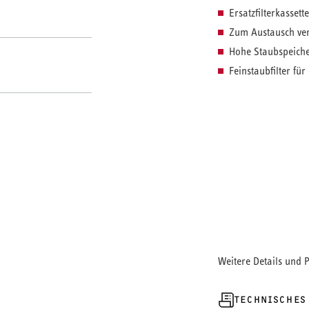
Ersatzfilterkasset
Zum Austausch vers
Hohe Staubspeiche
Feinstaubfilter fü
Filter-Set fü
Das
für eine effiziente
Filterklas
Mit der
Schu
zuverlässigen
und gesunden Rau
Staubspeicherfähi
konstanten Betrieb
Materialqualität u
und unkompliziert,
Weitere Details und 
regelmäßige Insta
Anlagenleistung.
TECHNISCHES