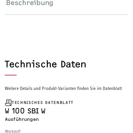
Beschreibung
Wärmepumpe
Puffer- und Trinkwarmwasserspeicher
Regelung / Energiemanagement
Elektroheizung
Technische Daten
Nachtspeicherheizung
Weitere Details und Produkt-Varianten finden Sie im Datenblatt
WARMWASSER
TECHNISCHES DATENBLATT
W 100 SBI W
Durchlauferhitzer
Ausführungen
Warmwasserspeicher
Werkstoff