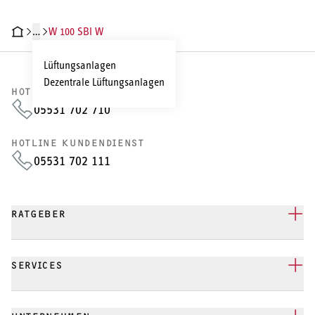
…
W 100 SBI W
HNISCHE DATEN
DOKUMENTE
Lüftungsanlagen
Dezentrale Lüftungsanlagen
HOTLINE VERTRIEB
05531 702 710
HOTLINE KUNDENDIENST
05531 702 111
RATGEBER
SERVICES