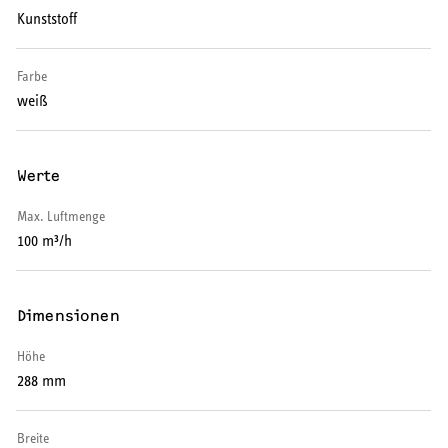
Warmwasser-Wärmepumpe
Kunststoff
Wohnungsstationen
Farbe
weiß
Kochendwassergeräte
Händetrockner
Werte
Max. Luftmenge
100 m³/h
LÜFTEN
Dimensionen
Lüftungsanlagen
Höhe
288 mm
SERVICE
Breite