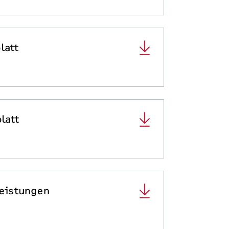
latt
latt
leistungen