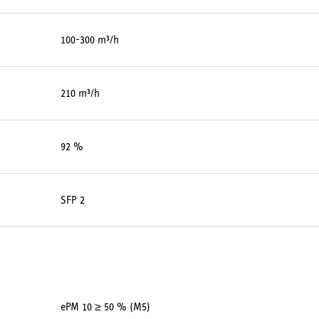
100-300 m³/h
210 m³/h
92 %
SFP 2
ePM 10 ≥ 50 % (M5)