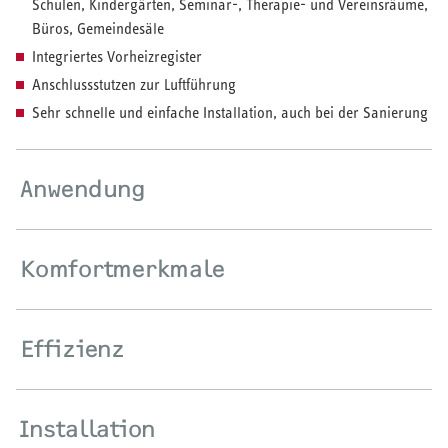
Schulen, Kindergärten, Seminar-, Therapie- und Vereinsräume,
Büros, Gemeindesäle
Wärmepumpe
Integriertes Vorheizregister
Puffer- und Trinkwarmwasserspeicher
Anschlussstutzen zur Luftführung
Sehr schnelle und einfache Installation, auch bei der Sanierung
Regelung / Energiemanagement
Elektroheizung
Anwendung
Nachtspeicherheizung
Komfortmerkmale
WARMWASSER
Effizienz
Durchlauferhitzer
Warmwasserspeicher
Installation