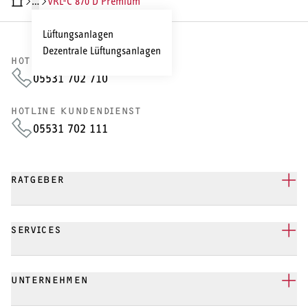
…
VRL-C 870 D Premium
RODUKTDETAILS
TECHNISCHE DATEN
DOKUMENTE
ZUBEHÖR
S
Lüftungsanlagen
Dezentrale Lüftungsanlagen
HOTLINE VERTRIEB
05531 702 710
HOTLINE KUNDENDIENST
05531 702 111
RATGEBER
SERVICES
UNTERNEHMEN