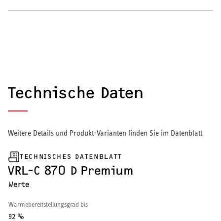
Warmwasser-Wärmepumpe
Wohnungsstationen
Kochendwassergeräte
Händetrockner
Technische Daten
Weitere Details und Produkt-Varianten finden Sie im Datenblatt
LÜFTEN
Lüftungsanlagen
TECHNISCHES DATENBLATT
VRL-C 870 D Premium
Werte
Wärmebereitstellungsgrad bis
SERVICE
92 %