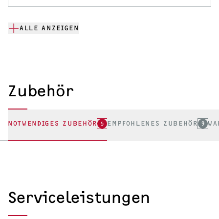
ALLE ANZEIGEN
Zubehör
NOTWENDIGES ZUBEHÖR
5
EMPFOHLENES ZUBEHÖR
9
WA
Serviceleistungen