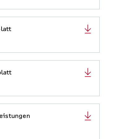
latt
latt
leistungen