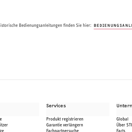
storische Bedienungsanleitungen finden Sie hier:
BEDIENUNGSANL
Services
Unter
e
Produkt registrieren
Global
itzer
Garantie verlängern
Über ST
ge
Fachpartnersuche
Facts