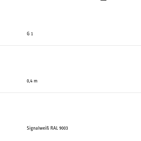
G 1
0,4 m
Signalweiß RAL 9003