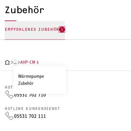
Zubehör
EMPFOHLENES ZUBEHÖR
1
…
AHP-CM 5
RODUKTDETAILS
TECHNISCHE DATEN
DOKUMENTE
ZUBEHÖR
Wärmepumpe
Zubehör
HOTLINE VERTRIEB
05531 702 710
HOTLINE KUNDENDIENST
05531 702 111