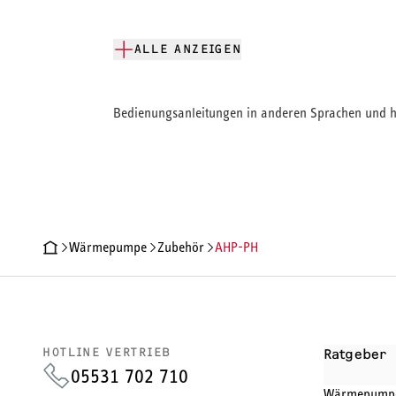
ALLE ANZEIGEN
Bedienungsanleitungen in anderen Sprachen und hi
Wärmepumpe
Zubehör
AHP-PH
PRODUKTDETAILS
TECHNISCHE DATEN
DOKUMENTE
HOTLINE VERTRIEB
Ratgeber
05531 702 710
Wärmepump