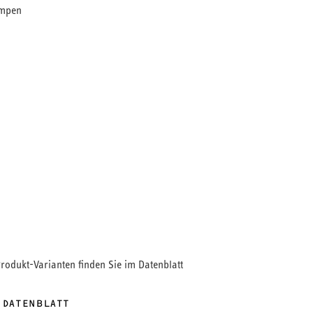
mpen
ration von externen Wärmemengenzählern mit
on 130 mm.
Produkt-Varianten finden Sie im Datenblatt
 DATENBLATT