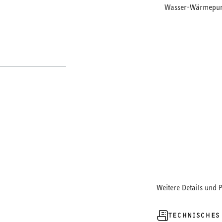
Wasser-Wärmepu
Rohrset zur Integ
einem Stichmaß v
Weitere Details und 
TECHNISCHES