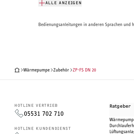
ALLE ANZEIGEN
Bedienungsanleitungen in anderen Sprachen und hi
Wärmepumpe
Zubehör
ZP-FS DN 20
PRODUKTDETAILS
TECHNISCHE DATEN
DOKUMENTE
HOTLINE VERTRIEB
Ratgeber
05531 702 710
Wärmepump
Durchlauferh
HOTLINE KUNDENDIENST
Lüftungsanla