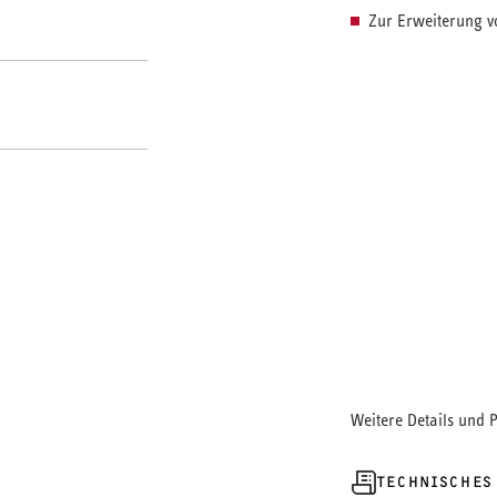
Zur Erweiterung v
Das Zirkulationsse
Frischwasserstati
das Kolbenventil, 
Weitere Details und 
TECHNISCHES