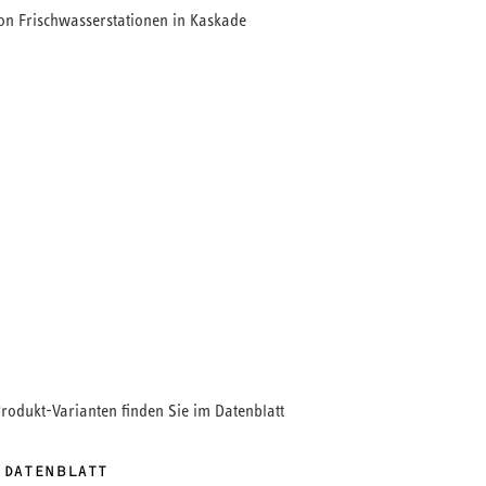
on Frischwasserstationen in Kaskade
t eignet sich für die Erweiterung von
onen zu einer Kaskade. Zum Lieferumgang gehören
ein RF-Ventil und die Zirkulationspumpe.
Produkt-Varianten finden Sie im Datenblatt
 DATENBLATT