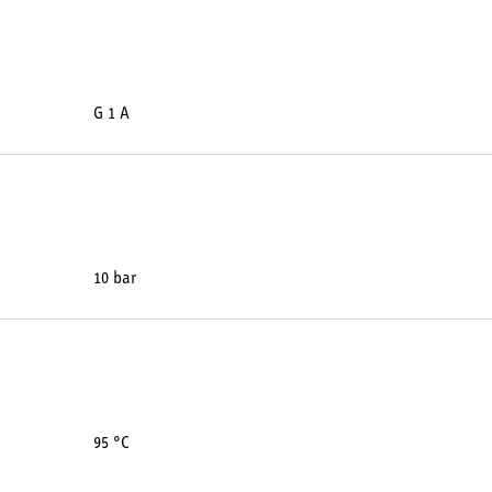
G 1 A
10 bar
95 °C