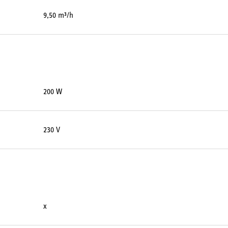
9,50 m³/h
200 W
230 V
x