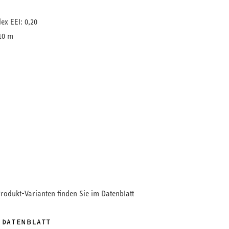
ex EEI: 0,20
10 m
-Umwälzpumpe sind sowohl eine elektronische
g zum Fördern des Wärmeträgermediums als auch
ferenzregelung integriert.
Produkt-Varianten finden Sie im Datenblatt
 DATENBLATT