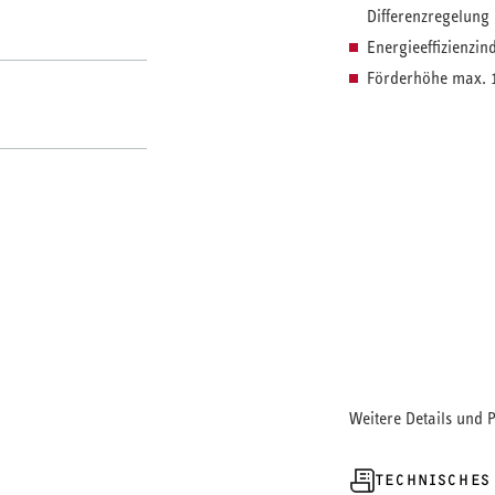
Differenzregelung
Energieeffizienzind
Förderhöhe max. 
• In der Heizungs
Leistungsregelun
eine stufenlose Dif
Weitere Details und 
TECHNISCHES