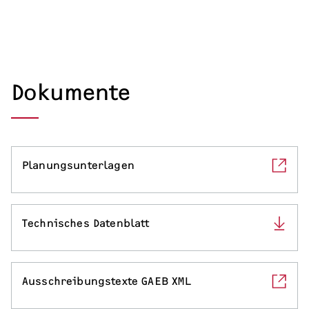
Warmwasser-Wärmepumpe
Wohnungsstationen
Kochendwassergeräte
Dokumente
Händetrockner
Planungsunterlagen
LÜFTEN
Lüftungsanlagen
Technisches Datenblatt
Ausschreibungstexte GAEB XML
SERVICE