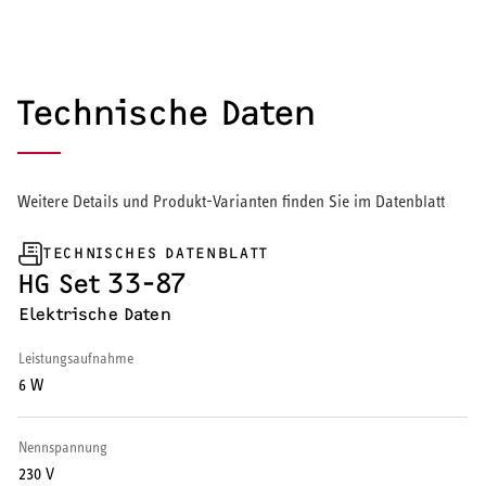
Wärmepumpe
Puffer- und Trinkwarmwasserspeicher
Technische Daten
Regelung / Energiemanagement
Elektroheizung
Weitere Details und Produkt-Varianten finden Sie im Datenblatt
Nachtspeicherheizung
TECHNISCHES DATENBLATT
HG Set 33-87
Elektrische Daten
Leistungsaufnahme
WARMWASSER
6 W
Durchlauferhitzer
Nennspannung
Warmwasserspeicher
230 V