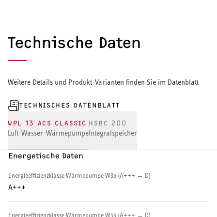
Warmwasserspeicher
Warmwasser-Wärmepumpe
Technische Daten
Wohnungsstationen
Kochendwassergeräte
Weitere Details und Produkt-Varianten finden Sie im Datenblatt
Händetrockner
TECHNISCHES DATENBLATT
WPL 13 ACS CLASSIC
HSBC 200
Luft-Wasser-Wärmepumpe
Integralspeicher
Energetische Daten
LÜFTEN
Energieeffizienzklasse Wärmepumpe W35 (A+++ → D)
Lüftungsanlagen
A+++
Energieeffizienzklasse Wärmepumpe W55 (A+++ → D)