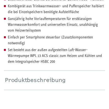
Kombigerät aus Trinkwarmwasser- und Pufferspeicher halbiert
HEIZEN UND KÜHLEN
die bei Einzelspeichern benötigte Aufstellfläche
Ganzjährig hohe Vorlauftemperaturen für erstklassigen
Wärmepumpe
Warmwasserkomfort und universellen Einsatz, unabhängig
vom Heizverteilsystem
Puffer- und Trinkwarmwasserspeicher
Einfach per Smartphone steuerbar (Zusatzkomponenten
notwendig)
Regelung / Energiemanagement
Set besteht aus der außen aufgestellten Luft-Wasser-
Elektroheizung
Wärmepumpe WPL 13 ACS classic zum Heizen und Kühlen und
dem Integralspeicher HSBC 200
Nachtspeicherheizung
Produktbeschreibung
WARMWASSER
Durchlauferhitzer