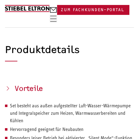
Skip to content
ZUM FACHKUNDEN-PORTAL
Produktdetails
Vorteile
Set besteht aus außen aufgestellter Luft-Wasser-Wärmepumpe
und Integralspeicher zum Heizen, Warmwasserbereiten und
Kühlen
Hervorragend geeignet für Neubauten
Besonders leiser Betrieb bei aktivierter „Silent Mode“-Funktion