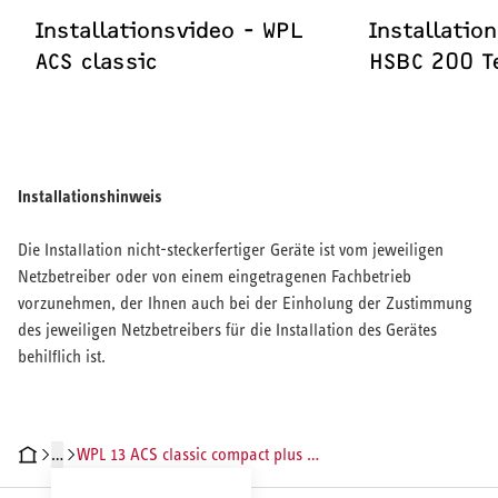
Installationsvideo - WPL
Installatio
ACS classic
HSBC 200 Te
Installationshinweis
Die Installation nicht-steckerfertiger Geräte ist vom jeweiligen
Netzbetreiber oder von einem eingetragenen Fachbetrieb
vorzunehmen, der Ihnen auch bei der Einholung der Zustimmung
des jeweiligen Netzbetreibers für die Installation des Gerätes
behilflich ist.
…
WPL 13 ACS classic compact plus Set
RODUKTDETAILS
TECHNISCHE DATEN
DOKUMENTE
ZUBEHÖR
IN