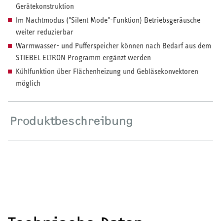
Gerätekonstruktion
Im Nachtmodus ("Silent Mode"-Funktion) Betriebsgeräusche
HEIZEN UND KÜHLEN
weiter reduzierbar
Wärmepumpe
Warmwasser- und Pufferspeicher können nach Bedarf aus dem
STIEBEL ELTRON Programm ergänzt werden
Puffer- und Trinkwarmwasserspeicher
Kühlfunktion über Flächenheizung und Gebläsekonvektoren
möglich
Regelung / Energiemanagement
Elektroheizung
Produktbeschreibung
Nachtspeicherheizung
WARMWASSER
Durchlauferhitzer