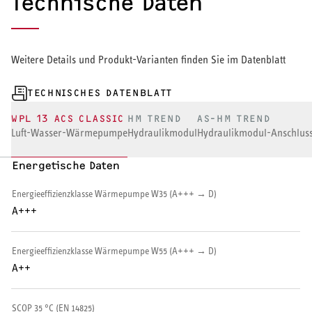
Technische Daten
Warmwasserspeicher
Warmwasser-Wärmepumpe
Weitere Details und Produkt-Varianten finden Sie im Datenblatt
Wohnungsstationen
TECHNISCHES DATENBLATT
Kochendwassergeräte
WPL 13 ACS CLASSIC
HM TREND
AS-HM TREND
Luft-Wasser-Wärmepumpe
Hydraulikmodul
Hydraulikmodul-Anschluss
Händetrockner
Energetische Daten
Energieeffizienzklasse Wärmepumpe W35 (A+++ → D)
A+++
LÜFTEN
Energieeffizienzklasse Wärmepumpe W55 (A+++ → D)
Lüftungsanlagen
A++
SCOP 35 °C (EN 14825)