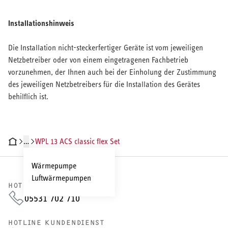
Installationshinweis
Die Installation nicht-steckerfertiger Geräte ist vom jeweiligen
Netzbetreiber oder von einem eingetragenen Fachbetrieb
vorzunehmen, der Ihnen auch bei der Einholung der Zustimmung
des jeweiligen Netzbetreibers für die Installation des Gerätes
behilflich ist.
…
WPL 13 ACS classic flex Set
ODUKTDETAILS
TECHNISCHE DATEN
DOKUMENTE
ZUBEHÖR
SE
Wärmepumpe
Luftwärmepumpen
HOTLINE VERTRIEB
05531 702 710
HOTLINE KUNDENDIENST