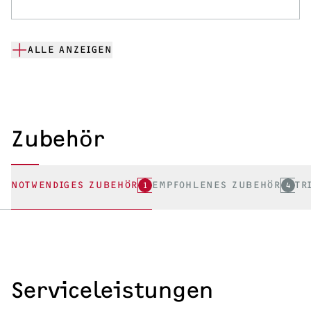
ALLE ANZEIGEN
Zubehör
NOTWENDIGES ZUBEHÖR
1
EMPFOHLENES ZUBEHÖR
4
TR
Serviceleistungen