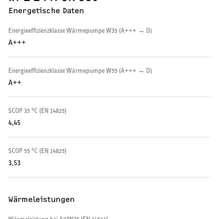
Energetische Daten
Wärmepumpe
Energieeffizienzklasse Wärmepumpe W35 (A+++ → D)
Puffer- und Trinkwarmwasserspeicher
A+++
Regelung / Energiemanagement
Energieeffizienzklasse Wärmepumpe W55 (A+++ → D)
Elektroheizung
A++
Nachtspeicherheizung
SCOP 35 °C (EN 14825)
4,45
SCOP 55 °C (EN 14825)
WARMWASSER
3,53
Durchlauferhitzer
Wärmeleistungen
Warmwasserspeicher