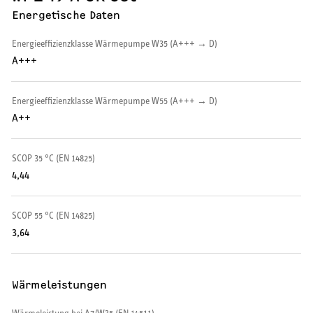
Energetische Daten
Wärmepumpe
Energieeffizienzklasse Wärmepumpe W35 (A+++ → D)
Puffer- und Trinkwarmwasserspeicher
A+++
Regelung / Energiemanagement
Energieeffizienzklasse Wärmepumpe W55 (A+++ → D)
Elektroheizung
A++
Nachtspeicherheizung
SCOP 35 °C (EN 14825)
4,44
SCOP 55 °C (EN 14825)
WARMWASSER
3,64
Durchlauferhitzer
Wärmeleistungen
Warmwasserspeicher