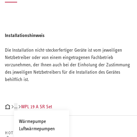
Installationshinweis
Die Installation nicht-steckerfertiger Geräte ist vom jeweiligen
Netzbetreiber oder von einem eingetragenen Fachbetrieb
vorzunehmen, der Ihnen auch bei der Einholung der Zustimmung
des jeweiligen Netzbetreibers für die Installation des Gerätes
behilflich ist.
…
WPL 19 A SR Set
CHNISCHE DATEN
DOKUMENTE
ZUBEHÖR
SERVICELEISTUNGEN
Wärmepumpe
Luftwärmepumpen
HOTLINE VERTRIEB