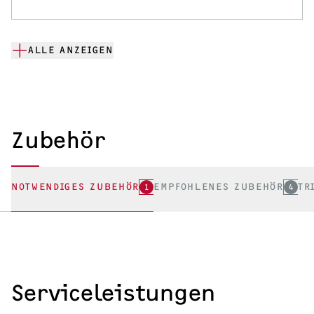
ALLE ANZEIGEN
Zubehör
NOTWENDIGES ZUBEHÖR
1
EMPFOHLENES ZUBEHÖR
4
TR
Serviceleistungen