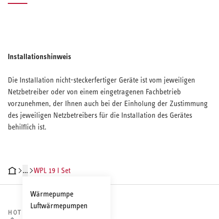
Installationshinweis
Die Installation nicht-steckerfertiger Geräte ist vom jeweiligen
Netzbetreiber oder von einem eingetragenen Fachbetrieb
vorzunehmen, der Ihnen auch bei der Einholung der Zustimmung
des jeweiligen Netzbetreibers für die Installation des Gerätes
behilflich ist.
…
WPL 19 I Set
CHNISCHE DATEN
DOKUMENTE
ZUBEHÖR
SERVICELEISTUNGEN
Wärmepumpe
Luftwärmepumpen
HOTLINE VERTRIEB