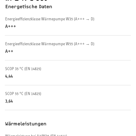
Energetische Daten
Wärmepumpe
Energieeffizienzklasse Wärmepumpe W35 (A+++ → D)
Puffer- und Trinkwarmwasserspeicher
A+++
Regelung / Energiemanagement
Energieeffizienzklasse Wärmepumpe W55 (A+++ → D)
Elektroheizung
A++
Nachtspeicherheizung
SCOP 35 °C (EN 14825)
4,44
SCOP 55 °C (EN 14825)
WARMWASSER
3,64
Durchlauferhitzer
Wärmeleistungen
Warmwasserspeicher