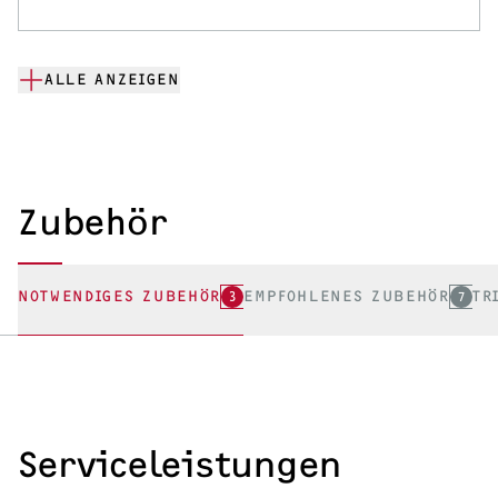
ALLE ANZEIGEN
Zubehör
NOTWENDIGES ZUBEHÖR
3
EMPFOHLENES ZUBEHÖR
7
TR
Serviceleistungen