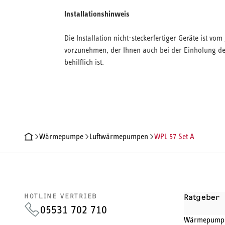
Installationshinweis
Die Installation nicht-steckerfertiger Geräte ist v
vorzunehmen, der Ihnen auch bei der Einholung der
behilflich ist.
Wärmepumpe
Luftwärmepumpen
WPL 57 Set A
PRODUKTDETAILS
TECHNISCHE DATEN
DOKUMENTE
ZU
HOTLINE VERTRIEB
Ratgeber
05531 702 710
Wärmepump