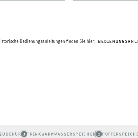
storische Bedienungsanleitungen finden Sie hier:
BEDIENUNGSANL
ZUBEHÖR
3
TRINKWARMWASSERSPEICHER
2
PUFFERSPEICH