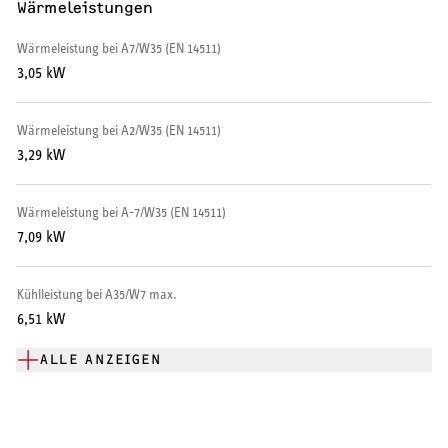
Wärmeleistungen
Warmwasserspeicher
Wärmeleistung bei A7/W35 (EN 14511)
3,05 kW
Warmwasser-Wärmepumpe
Wohnungsstationen
Wärmeleistung bei A2/W35 (EN 14511)
3,29 kW
Kochendwassergeräte
Wärmeleistung bei A-7/W35 (EN 14511)
Händetrockner
7,09 kW
Kühlleistung bei A35/W7 max.
6,51 kW
LÜFTEN
ALLE ANZEIGEN
Lüftungsanlagen