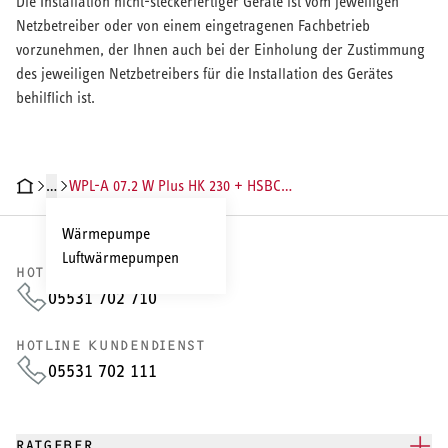
Die Installation nicht-steckerfertiger Geräte ist vom jeweiligen
Netzbetreiber oder von einem eingetragenen Fachbetrieb
vorzunehmen, der Ihnen auch bei der Einholung der Zustimmung
des jeweiligen Netzbetreibers für die Installation des Gerätes
behilflich ist.
…
WPL-A 07.2 W Plus HK 230 + HSBC 300
HNISCHE DATEN
DOKUMENTE
INSTALLATIONSVIDEOS
Wärmepumpe
Luftwärmepumpen
HOTLINE VERTRIEB
05531 702 710
HOTLINE KUNDENDIENST
05531 702 111
RATGEBER