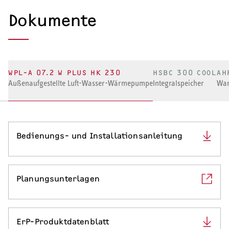
Dokumente
SERVICE
Serviceleistungen
WPL-A 07.2 W PLUS HK 230
HSBC 300 COOL
AH
Außenaufgestellte Luft-Wasser-Wärmepumpe
Integralspeicher
Wan
Bedienungs- und Installationsanleitung
Planungsunterlagen
ErP-Produktdatenblatt