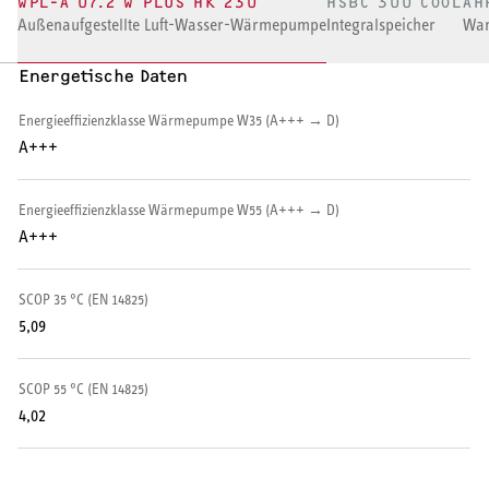
WPL-A 07.2 W PLUS HK 230
HSBC 300 COOL
AH
Außenaufgestellte Luft-Wasser-Wärmepumpe
Integralspeicher
Wan
HEIZEN UND KÜHLEN
Energetische Daten
Wärmepumpe
Energieeffizienzklasse Wärmepumpe W35 (A+++ → D)
Puffer- und Trinkwarmwasserspeicher
A+++
Regelung / Energiemanagement
Energieeffizienzklasse Wärmepumpe W55 (A+++ → D)
A+++
Elektroheizung
Nachtspeicherheizung
SCOP 35 °C (EN 14825)
5,09
SCOP 55 °C (EN 14825)
4,02
WARMWASSER
Durchlauferhitzer