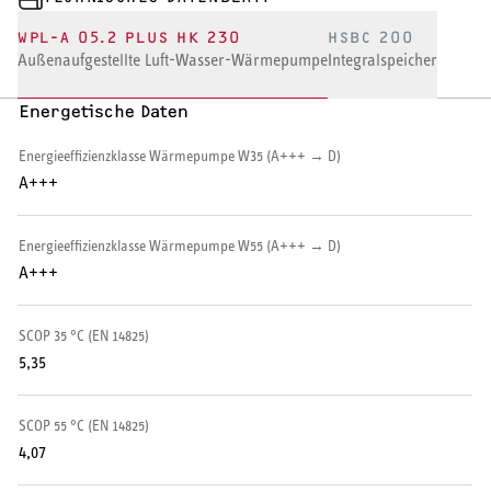
WPL-A 05.2 PLUS HK 230
HSBC 200
HEIZEN UND KÜHLEN
Außenaufgestellte Luft-Wasser-Wärmepumpe
Integralspeicher
Wärmepumpe
Energetische Daten
Puffer- und Trinkwarmwasserspeicher
Energieeffizienzklasse Wärmepumpe W35 (A+++ → D)
A+++
Regelung / Energiemanagement
Energieeffizienzklasse Wärmepumpe W55 (A+++ → D)
Elektroheizung
A+++
Nachtspeicherheizung
SCOP 35 °C (EN 14825)
5,35
SCOP 55 °C (EN 14825)
WARMWASSER
4,07
Durchlauferhitzer