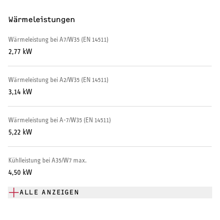
Warmwasserspeicher
Wärmeleistungen
Warmwasser-Wärmepumpe
Wärmeleistung bei A7/W35 (EN 14511)
2,77 kW
Wohnungsstationen
Wärmeleistung bei A2/W35 (EN 14511)
Kochendwassergeräte
3,14 kW
Händetrockner
Wärmeleistung bei A-7/W35 (EN 14511)
5,22 kW
Kühlleistung bei A35/W7 max.
LÜFTEN
4,50 kW
Lüftungsanlagen
ALLE ANZEIGEN