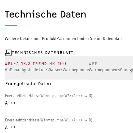
Warmwasserspeicher
Technische Daten
Warmwasser-Wärmepumpe
Wohnungsstationen
Weitere Details und Produkt-Varianten finden Sie im Datenblatt
Kochendwassergeräte
TECHNISCHES DATENBLATT
Händetrockner
WPL-A 17.2 TREND HK 400
WPM
Außenaufgestellte Luft-Wasser-Wärmepumpe
Wärmepumpen-Manage
Energetische Daten
Energieeffizienzklasse Wärmepumpe W35 (A+++ → D)
LÜFTEN
A+++
Lüftungsanlagen
Energieeffizienzklasse Wärmepumpe W55 (A+++ → D)
A+++