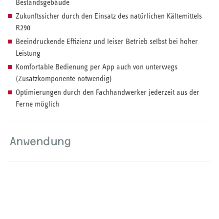
Bestandsgebäude
Zukunftssicher durch den Einsatz des natürlichen Kältemittels
HEIZEN UND KÜHLEN
R290
Beeindruckende Effizienz und leiser Betrieb selbst bei hoher
Wärmepumpe
Leistung
Puffer- und Trinkwarmwasserspeicher
Komfortable Bedienung per App auch von unterwegs
(Zusatzkomponente notwendig)
Regelung / Energiemanagement
Optimierungen durch den Fachhandwerker jederzeit aus der
Ferne möglich
Elektroheizung
Nachtspeicherheizung
Anwendung
WARMWASSER
Durchlauferhitzer