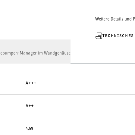
intelligenter Kas
Bereitstellen von
Weitere Details und 
Kaskadengeräte ab
TECHNISCHES
epumpen-Manager im Wandgehäuse
A+++
A++
4,59