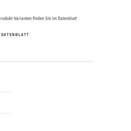
kadensteuerung. Neben dem leistungsgerechten
 Wärme werden auch die Laufzeiten der
Produkt-Varianten finden Sie im Datenblatt
geglichen.
 DATENBLATT