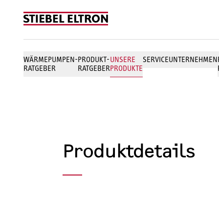
Skip to content
WÄRMEPUMPEN-
PRODUKT-
UNSERE
SERVICE
UNTERNEHMEN
RATGEBER
RATGEBER
PRODUKTE
Produktdetails