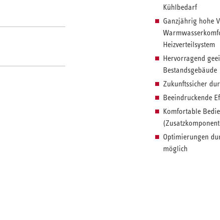
Kühlbedarf
Ganzjährig hohe V
Warmwasserkomfor
Heizverteilsystem
Hervorragend geei
Bestandsgebäude
Zukunftssicher dur
Beeindruckende Eff
Komfortable Bedi
(Zusatzkomponent
Optimierungen dur
möglich
Die Kaskadenlösun
Wärmepumpen in M
ganzjährig hohen 
Leistungsanforder
Im Set enthalten