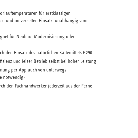
orlauftemperaturen für erstklassigen
t und universellen Einsatz, unabhängig vom
gnet für Neubau, Modernisierung oder
ch den Einsatz des natürlichen Kältemittels R290
izienz und leiser Betrieb selbst bei hoher Leistung
enung per App auch von unterwegs
e notwendig)
ch den Fachhandwerker jederzeit aus der Ferne
g mit leistungsgeregelten Luft-Wasser-
onoblock-Bauweise eignet sich dank der
Vorlauftemperaturen für größere
ungen.
 ist der notwendige Wärmepumpen-Manager mit