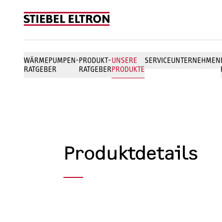
Skip to content
WÄRMEPUMPEN-
PRODUKT-
UNSERE
SERVICE
UNTERNEHMEN
RATGEBER
RATGEBER
PRODUKTE
Produktdetails