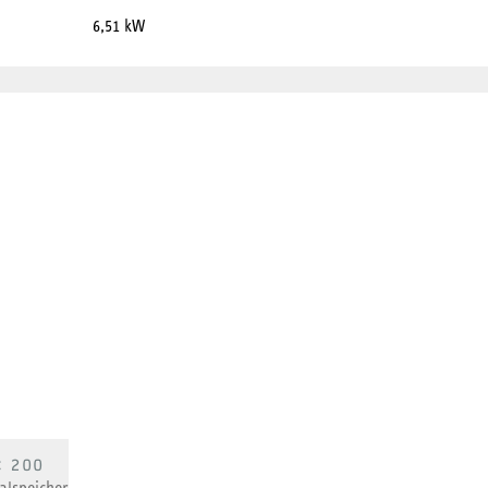
6,51 kW
C 200
alspeicher