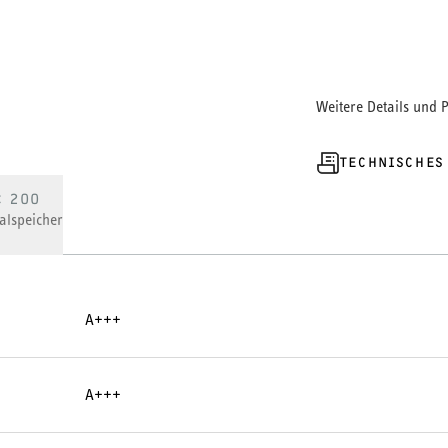
Weitere Details und 
TECHNISCHES
C 200
alspeicher
A+++
A+++