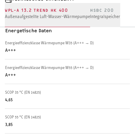
WPL-A 13.2 TREND HK 400
HSBC 200
HEIZEN UND KÜHLEN
Außenaufgestellte Luft-Wasser-Wärmepumpe
Integralspeicher
Wärmepumpe
Energetische Daten
Puffer- und Trinkwarmwasserspeicher
Energieeffizienzklasse Wärmepumpe W35 (A+++ → D)
A+++
Regelung / Energiemanagement
Energieeffizienzklasse Wärmepumpe W55 (A+++ → D)
Elektroheizung
A+++
Nachtspeicherheizung
SCOP 35 °C (EN 14825)
4,65
SCOP 55 °C (EN 14825)
WARMWASSER
3,85
Durchlauferhitzer