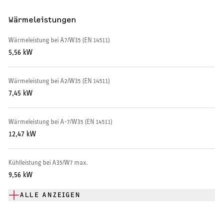
Warmwasserspeicher
Wärmeleistungen
Warmwasser-Wärmepumpe
Wärmeleistung bei A7/W35 (EN 14511)
5,56 kW
Wohnungsstationen
Wärmeleistung bei A2/W35 (EN 14511)
Kochendwassergeräte
7,45 kW
Händetrockner
Wärmeleistung bei A-7/W35 (EN 14511)
12,47 kW
Kühlleistung bei A35/W7 max.
LÜFTEN
9,56 kW
Lüftungsanlagen
ALLE ANZEIGEN