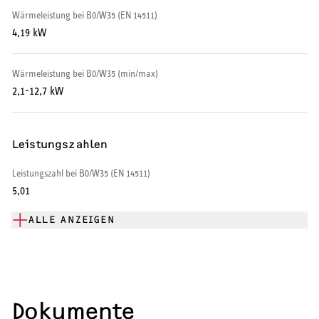
Warmwasser-Wärmepumpe
Wärmeleistung bei B0/W35 (EN 14511)
4,19 kW
Wohnungsstationen
Wärmeleistung bei B0/W35 (min/max)
Kochendwassergeräte
2,1-12,7 kW
Händetrockner
Leistungszahlen
Leistungszahl bei B0/W35 (EN 14511)
5,01
LÜFTEN
ALLE ANZEIGEN
Lüftungsanlagen
Dokumente
SERVICE