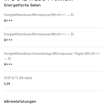
Energetische Daten
Wärmepumpe
Energieeffizienzklasse Wärmepumpe W35 (A+++ → D)
Puffer- und Trinkwarmwasserspeicher
A+++
Regelung / Energiemanagement
Energieeffizienzklasse Wärmepumpe W55 (A+++ → D)
Elektroheizung
A+++
Nachtspeicherheizung
Energieeffizienzklasse Verbundanlage (Wärmepumpe + Regler) W55 (A+++
→ D)
A+++
SCOP 35 °C (EN 14825)
WARMWASSER
5,59
Durchlauferhitzer
Warmwasserspeicher
Wärmeleistungen