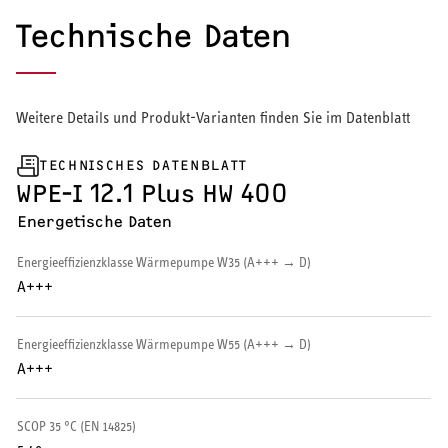
Technische Daten
Warmwasserspeicher
Warmwasser-Wärmepumpe
Weitere Details und Produkt-Varianten finden Sie im Datenblatt
Wohnungsstationen
TECHNISCHES DATENBLATT
Kochendwassergeräte
WPE-I 12.1 Plus HW 400
Händetrockner
Energetische Daten
Energieeffizienzklasse Wärmepumpe W35 (A+++ → D)
A+++
LÜFTEN
Energieeffizienzklasse Wärmepumpe W55 (A+++ → D)
A+++
Lüftungsanlagen
SCOP 35 °C (EN 14825)