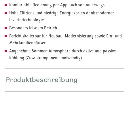
Komfortable Bedienung per App auch von unterwegs
Hohe Effizienz und niedrige Energiekosten dank moderner
HEIZEN UND KÜHLEN
Invertertechnologie
Wärmepumpe
Besonders leise im Betrieb
Perfekt skalierbar für Neubau, Modernisierung sowie Ein- und
Puffer- und Trinkwarmwasserspeicher
Mehrfamilienhäuser
Angenehme Sommer-Atmosphäre durch aktive und passive
Regelung / Energiemanagement
Kühlung (Zusatzkomponente notwendig)
Elektroheizung
Produktbeschreibung
Nachtspeicherheizung
WARMWASSER
Durchlauferhitzer