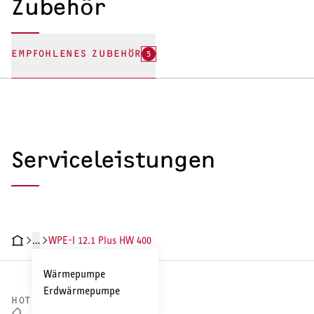
Zubehör
EMPFOHLENES ZUBEHÖR
5
Serviceleistungen
…
WPE-I 12.1 Plus HW 400
ODUKTDETAILS
TECHNISCHE DATEN
DOKUMENTE
ZUBEHÖR
SE
Wärmepumpe
Erdwärmepumpe
HOTLINE VERTRIEB