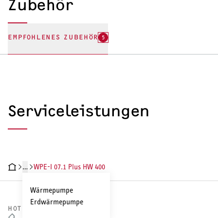
Zubehör
EMPFOHLENES ZUBEHÖR
5
Serviceleistungen
…
WPE-I 07.1 Plus HW 400
ODUKTDETAILS
TECHNISCHE DATEN
DOKUMENTE
ZUBEHÖR
SE
Wärmepumpe
Erdwärmepumpe
HOTLINE VERTRIEB