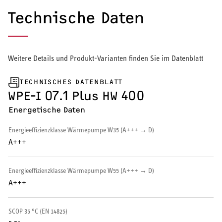
Technische Daten
Warmwasserspeicher
Warmwasser-Wärmepumpe
Weitere Details und Produkt-Varianten finden Sie im Datenblatt
Wohnungsstationen
TECHNISCHES DATENBLATT
Kochendwassergeräte
WPE-I 07.1 Plus HW 400
Händetrockner
Energetische Daten
Energieeffizienzklasse Wärmepumpe W35 (A+++ → D)
A+++
LÜFTEN
Energieeffizienzklasse Wärmepumpe W55 (A+++ → D)
A+++
Lüftungsanlagen
SCOP 35 °C (EN 14825)