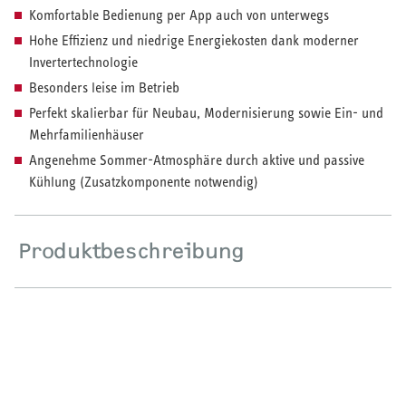
Komfortable Bedienung per App auch von unterwegs
Hohe Effizienz und niedrige Energiekosten dank moderner
HEIZEN UND KÜHLEN
Invertertechnologie
Wärmepumpe
Besonders leise im Betrieb
Perfekt skalierbar für Neubau, Modernisierung sowie Ein- und
Puffer- und Trinkwarmwasserspeicher
Mehrfamilienhäuser
Angenehme Sommer-Atmosphäre durch aktive und passive
Regelung / Energiemanagement
Kühlung (Zusatzkomponente notwendig)
Elektroheizung
Produktbeschreibung
Nachtspeicherheizung
WARMWASSER
Durchlauferhitzer