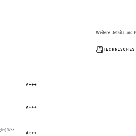
Weitere Details und 
TECHNISCHES
A+++
A+++
ler) W55
A+++