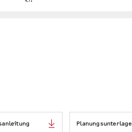
4,71
sanleitung
Planungsunterlag