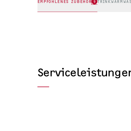
EMPFOHLENES ZUBEHÖR
9
TRINKWARMWA
Serviceleistunge