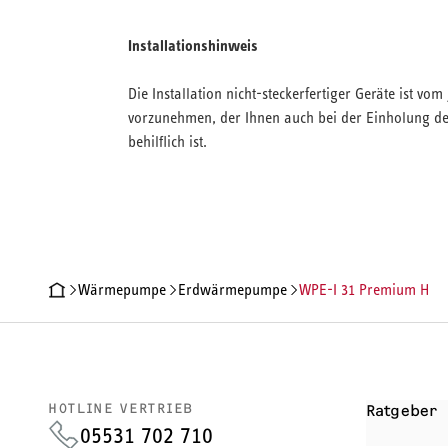
Installationshinweis
Die Installation nicht-steckerfertiger Geräte ist v
vorzunehmen, der Ihnen auch bei der Einholung der
behilflich ist.
Wärmepumpe
Erdwärmepumpe
WPE-I 31 Premium H
PRODUKTDETAILS
TECHNISCHE DATEN
DOKUMENTE
ZU
HOTLINE VERTRIEB
Ratgeber
05531 702 710