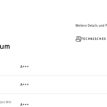
Weitere Details und 
TECHNISCHES
ium
A+++
A+++
ler) W55
A+++