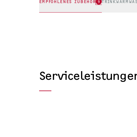
EMPFOHLENES ZUBEHÖR
9
TRINKWARMWA
Serviceleistunge