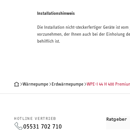
Installationshinweis
Die Installation nicht-steckerfertiger Geräte ist v
vorzunehmen, der Ihnen auch bei der Einholung der
behilflich ist.
Wärmepumpe
Erdwärmepumpe
WPE-I 44 H 400 Premiu
PRODUKTDETAILS
TECHNISCHE DATEN
DOKUMENTE
ZU
HOTLINE VERTRIEB
Ratgeber
05531 702 710