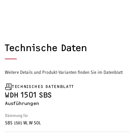
Wärmepumpe
Puffer- und Trinkwarmwasserspeicher
Regelung / Energiemanagement
Technische Daten
Elektroheizung
Nachtspeicherheizung
Weitere Details und Produkt-Varianten finden Sie im Datenblatt
TECHNISCHES DATENBLATT
WDH 1501 SBS
WARMWASSER
Ausführungen
Durchlauferhitzer
Dämmung für
SBS 1501 W, W SOL
Warmwasserspeicher