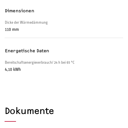
Warmwasser-Wärmepumpe
Dimensionen
Wohnungsstationen
Dicke der Wärmedämmung
110 mm
Kochendwassergeräte
Händetrockner
Energetische Daten
Bereitschaftsenergieverbrauch/ 24 h bei 65 °C
4,10 kWh
LÜFTEN
Lüftungsanlagen
Dokumente
SERVICE