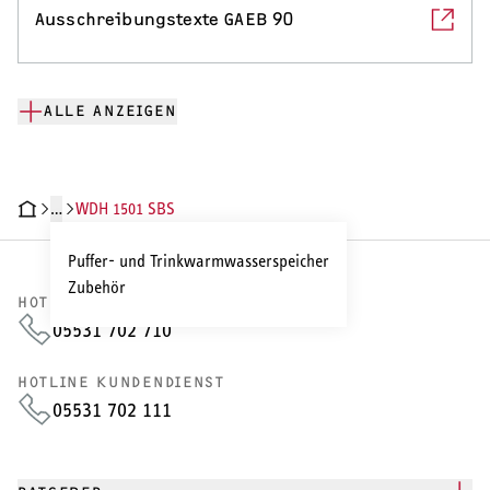
Ausschreibungstexte GAEB 90
ALLE ANZEIGEN
…
WDH 1501 SBS
CHNISCHE DATEN
DOKUMENTE
Puffer- und Trinkwarmwasserspeicher
Zubehör
HOTLINE VERTRIEB
05531 702 710
HOTLINE KUNDENDIENST
05531 702 111