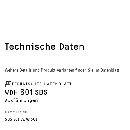
Wärmepumpe
Puffer- und Trinkwarmwasserspeicher
Regelung / Energiemanagement
Technische Daten
Elektroheizung
Nachtspeicherheizung
Weitere Details und Produkt-Varianten finden Sie im Datenblatt
TECHNISCHES DATENBLATT
WDH 801 SBS
WARMWASSER
Ausführungen
Durchlauferhitzer
Dämmung für
SBS 801 W, W SOL
Warmwasserspeicher