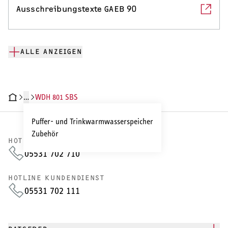
Ausschreibungstexte GAEB 90
ALLE ANZEIGEN
…
WDH 801 SBS
CHNISCHE DATEN
DOKUMENTE
Puffer- und Trinkwarmwasserspeicher
Zubehör
HOTLINE VERTRIEB
05531 702 710
HOTLINE KUNDENDIENST
05531 702 111