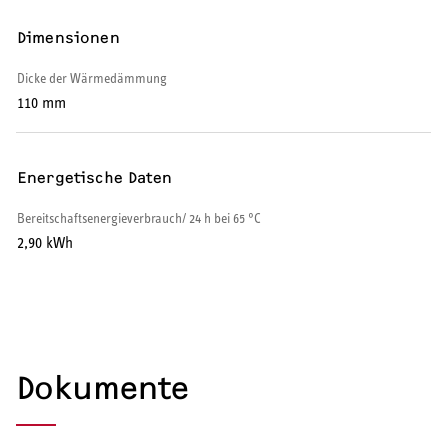
Warmwasser-Wärmepumpe
Dimensionen
Wohnungsstationen
Dicke der Wärmedämmung
110 mm
Kochendwassergeräte
Händetrockner
Energetische Daten
Bereitschaftsenergieverbrauch/ 24 h bei 65 °C
2,90 kWh
LÜFTEN
Lüftungsanlagen
Dokumente
SERVICE