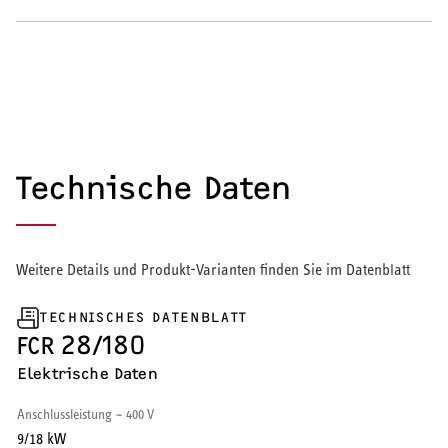
Wärmepumpe
Puffer- und Trinkwarmwasserspeicher
Regelung / Energiemanagement
Elektroheizung
Technische Daten
Nachtspeicherheizung
Weitere Details und Produkt-Varianten finden Sie im Datenblatt
TECHNISCHES DATENBLATT
WARMWASSER
FCR 28/180
Elektrische Daten
Durchlauferhitzer
Anschlussleistung ~ 400 V
Warmwasserspeicher
9/18 kW