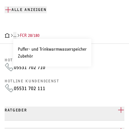
ALLE ANZEIGEN
…
FCR 28/180
HNISCHE DATEN
DOKUMENTE
Puffer- und Trinkwarmwasserspeicher
Zubehör
HOTLINE VERTRIEB
05531 702 710
HOTLINE KUNDENDIENST
05531 702 111
RATGEBER