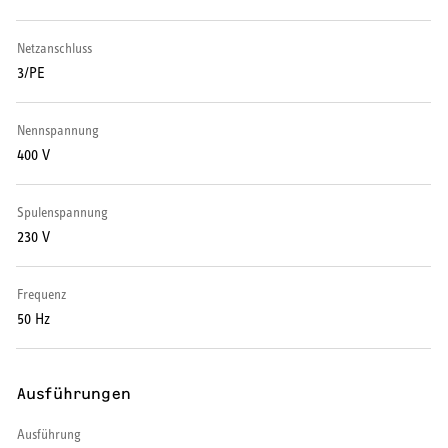
Warmwasser-Wärmepumpe
Netzanschluss
Wohnungsstationen
3/PE
Kochendwassergeräte
Nennspannung
400 V
Händetrockner
Spulenspannung
230 V
LÜFTEN
Frequenz
Lüftungsanlagen
50 Hz
Ausführungen
SERVICE
Ausführung