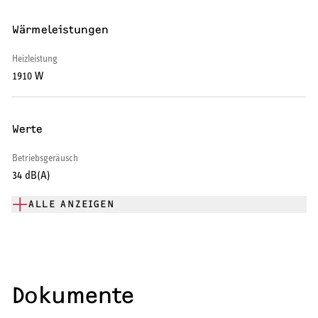
Warmwasser-Wärmepumpe
Wärmeleistungen
Wohnungsstationen
Heizleistung
1910 W
Kochendwassergeräte
Händetrockner
Werte
Betriebsgeräusch
34 dB(A)
LÜFTEN
ALLE ANZEIGEN
Lüftungsanlagen
Dokumente
SERVICE