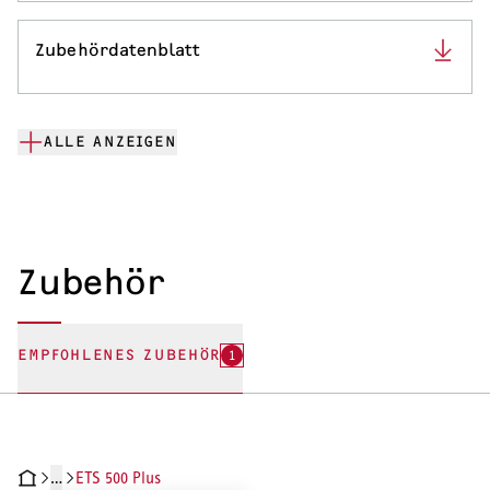
Zubehördatenblatt
ALLE ANZEIGEN
Zubehör
EMPFOHLENES ZUBEHÖR
1
…
ETS 500 Plus
CHNISCHE DATEN
DOKUMENTE
ZUBEHÖR