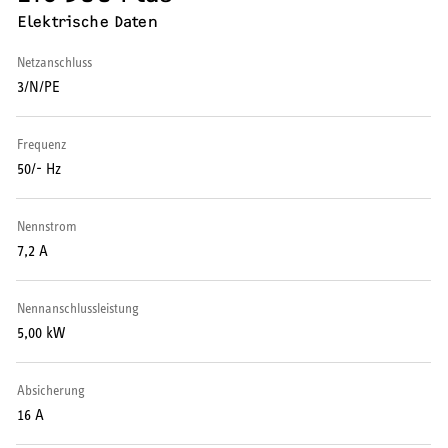
Elektrische Daten
Wärmepumpe
Netzanschluss
Puffer- und Trinkwarmwasserspeicher
3/N/PE
Regelung / Energiemanagement
Frequenz
Elektroheizung
50/- Hz
Nachtspeicherheizung
Nennstrom
7,2 A
Nennanschlussleistung
WARMWASSER
5,00 kW
Durchlauferhitzer
Absicherung
16 A
Warmwasserspeicher