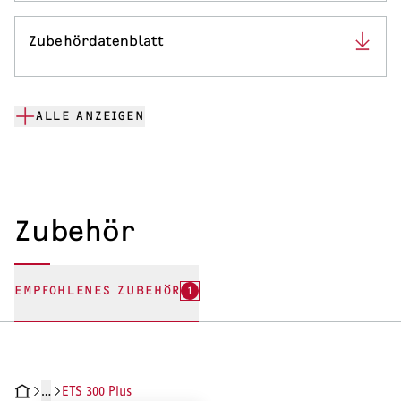
Zubehördatenblatt
ALLE ANZEIGEN
Zubehör
EMPFOHLENES ZUBEHÖR
1
…
ETS 300 Plus
CHNISCHE DATEN
DOKUMENTE
ZUBEHÖR