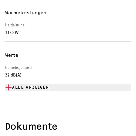
Warmwasser-Wärmepumpe
Wärmeleistungen
Wohnungsstationen
Heizleistung
1180 W
Kochendwassergeräte
Händetrockner
Werte
Betriebsgeräusch
32 dB(A)
LÜFTEN
ALLE ANZEIGEN
Lüftungsanlagen
Dokumente
SERVICE