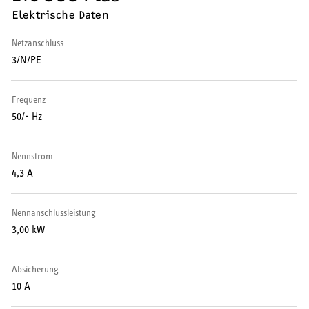
Elektrische Daten
Wärmepumpe
Netzanschluss
Puffer- und Trinkwarmwasserspeicher
3/N/PE
Regelung / Energiemanagement
Frequenz
Elektroheizung
50/- Hz
Nachtspeicherheizung
Nennstrom
4,3 A
Nennanschlussleistung
WARMWASSER
3,00 kW
Durchlauferhitzer
Absicherung
10 A
Warmwasserspeicher