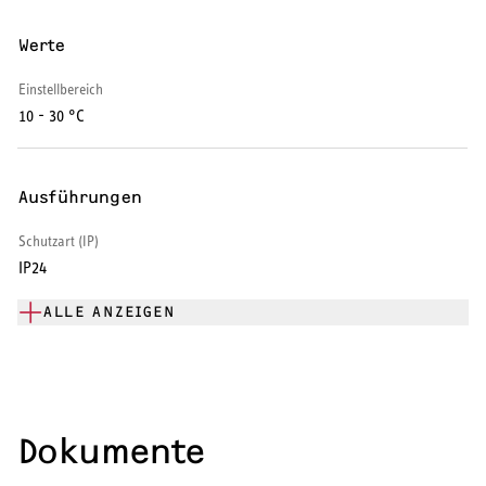
Warmwasser-Wärmepumpe
Werte
Wohnungsstationen
Einstellbereich
10 - 30 °C
Kochendwassergeräte
Händetrockner
Ausführungen
Schutzart (IP)
IP24
LÜFTEN
ALLE ANZEIGEN
Lüftungsanlagen
Dokumente
SERVICE