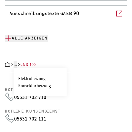
Ausschreibungstexte GAEB 90
ALLE ANZEIGEN
…
CND 100
CHNISCHE DATEN
DOKUMENTE
Elektroheizung
Konvektorheizung
HOTLINE VERTRIEB
05531 702 710
HOTLINE KUNDENDIENST
05531 702 111