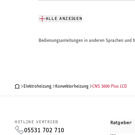
ALLE ANZEIGEN
Bedienungsanleitungen in anderen Sprachen und hi
Elektroheizung
Konvektorheizung
CNS 3000 Plus LCD
PRODUKTDETAILS
TECHNISCHE DATEN
DOKUMENTE
HOTLINE VERTRIEB
Ratgeber
05531 702 710