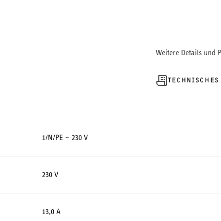
Weitere Details und 
TECHNISCHES
1/N/PE ~ 230 V
230 V
13,0 A