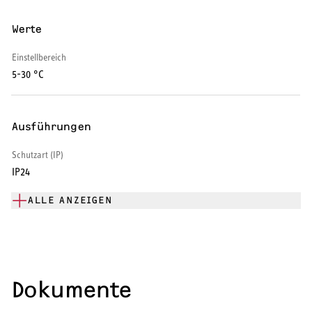
Warmwasser-Wärmepumpe
Werte
Wohnungsstationen
Einstellbereich
5-30 °C
Kochendwassergeräte
Händetrockner
Ausführungen
Schutzart (IP)
IP24
LÜFTEN
ALLE ANZEIGEN
Lüftungsanlagen
Dokumente
SERVICE