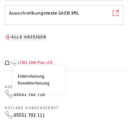
Ausschreibungstexte GAEB XML
ALLE ANZEIGEN
…
CNS 1500 Plus LCD
CHNISCHE DATEN
DOKUMENTE
Elektroheizung
Konvektorheizung
HOTLINE VERTRIEB
05531 702 710
HOTLINE KUNDENDIENST
05531 702 111