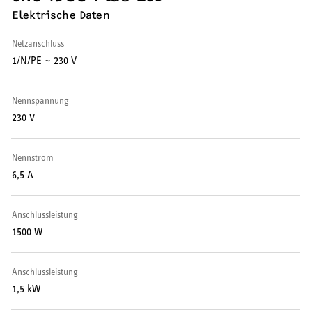
Elektrische Daten
Wärmepumpe
Netzanschluss
Puffer- und Trinkwarmwasserspeicher
1/N/PE ~ 230 V
Regelung / Energiemanagement
Nennspannung
Elektroheizung
230 V
Nachtspeicherheizung
Nennstrom
6,5 A
Anschlussleistung
WARMWASSER
1500 W
Durchlauferhitzer
Anschlussleistung
1,5 kW
Warmwasserspeicher