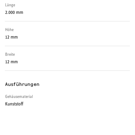
Länge
Warmwasser-Wärmepumpe
2.000 mm
Wohnungsstationen
Höhe
Kochendwassergeräte
12 mm
Händetrockner
Breite
12 mm
LÜFTEN
Ausführungen
Lüftungsanlagen
Gehäusematerial
Kunststoff
SERVICE