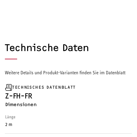
Wärmepumpe
Puffer- und Trinkwarmwasserspeicher
Regelung / Energiemanagement
Technische Daten
Elektroheizung
Nachtspeicherheizung
Weitere Details und Produkt-Varianten finden Sie im Datenblatt
TECHNISCHES DATENBLATT
Z-FH-FR
WARMWASSER
Dimensionen
Durchlauferhitzer
Länge
2 m
Warmwasserspeicher