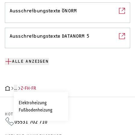
Ausschreibungstexte ÖNORM
Ausschreibungstexte DATANORM 5
ALLE ANZEIGEN
…
Z-FH-FR
CHNISCHE DATEN
DOKUMENTE
Elektroheizung
Fußbodenheizung
HOTLINE VERTRIEB
05531 702 710