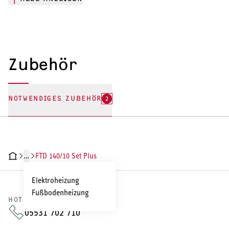
Zubehör
NOTWENDIGES ZUBEHÖR
2
…
FTD 140/10 Set Plus
HNISCHE DATEN
DOKUMENTE
ZUBEHÖR
Elektroheizung
Fußbodenheizung
HOTLINE VERTRIEB
05531 702 710