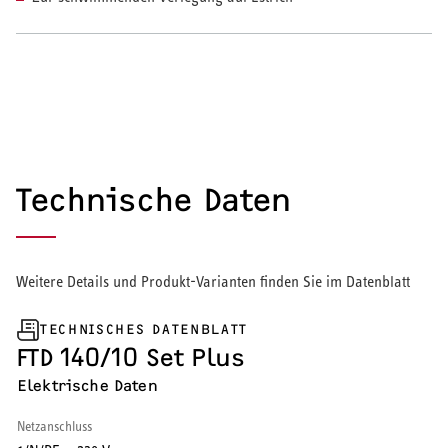
HEIZEN UND KÜHLEN
Wärmepumpe
Puffer- und Trinkwarmwasserspeicher
Regelung / Energiemanagement
Technische Daten
Elektroheizung
Nachtspeicherheizung
Weitere Details und Produkt-Varianten finden Sie im Datenblatt
TECHNISCHES DATENBLATT
FTD 140/10 Set Plus
Elektrische Daten
WARMWASSER
Netzanschluss
Durchlauferhitzer