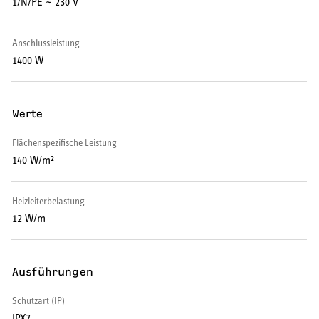
1/N/PE ~ 230 V
Warmwasserspeicher
Anschlussleistung
Warmwasser-Wärmepumpe
1400 W
Wohnungsstationen
Werte
Kochendwassergeräte
Flächenspezifische Leistung
Händetrockner
140 W/m²
Heizleiterbelastung
12 W/m
LÜFTEN
Lüftungsanlagen
Ausführungen
Schutzart (IP)
IPX7