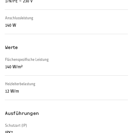
1/N/PE ~ 230 V
Warmwasserspeicher
Anschlussleistung
Warmwasser-Wärmepumpe
140 W
Wohnungsstationen
Werte
Kochendwassergeräte
Flächenspezifische Leistung
Händetrockner
140 W/m²
Heizleiterbelastung
12 W/m
LÜFTEN
Lüftungsanlagen
Ausführungen
Schutzart (IP)
IPX7