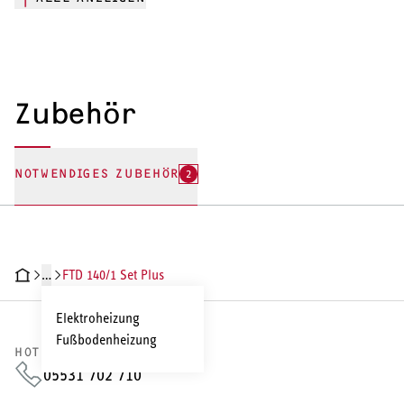
Zubehör
NOTWENDIGES ZUBEHÖR
2
…
FTD 140/1 Set Plus
HNISCHE DATEN
DOKUMENTE
ZUBEHÖR
Elektroheizung
Fußbodenheizung
HOTLINE VERTRIEB
05531 702 710