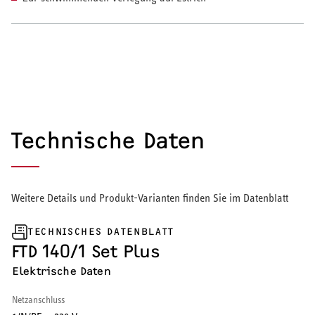
HEIZEN UND KÜHLEN
Wärmepumpe
Puffer- und Trinkwarmwasserspeicher
Regelung / Energiemanagement
Technische Daten
Elektroheizung
Nachtspeicherheizung
Weitere Details und Produkt-Varianten finden Sie im Datenblatt
TECHNISCHES DATENBLATT
FTD 140/1 Set Plus
Elektrische Daten
WARMWASSER
Netzanschluss
Durchlauferhitzer